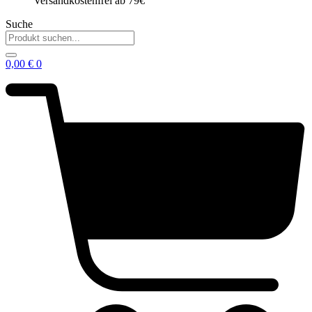
Versandkostenfrei ab 79€
Suche
0,00
€
0