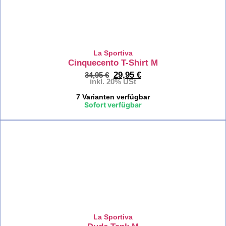
Approa
Klettergur
La Sportiva
Klettergur
Cinquecento T-Shirt M
29,95
€
34,95
€
inkl. 20% USt
Kletterg
7 Varianten verfügbar
Herren
Sofort verfügbar
%
Kletterg
Damen
Kletterg
Kinder
La Sportiva
Kletterau