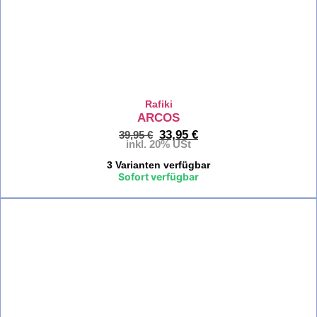
Klettersch
Kletter
Herren
La
Rafiki
ARCOS
Sp
33,95
€
39,95
€
Kl
inkl. 20% USt
He
3 Varianten verfügbar
Sofort verfügbar
Sc
Kl
%
He
Re
Chi
Kl
He