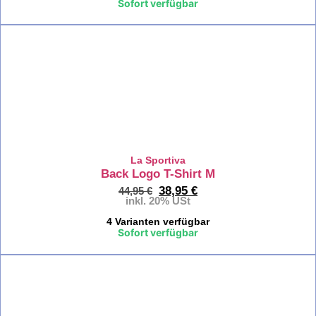
Sofort verfügbar
Kletter
Kinder
%
La
Sp
Kl
Ki
Sc
Kl
La Sportiva
Ki
Back Logo T-Shirt M
38,95
€
44,95
€
inkl. 20% USt
Re
Chi
4 Varianten verfügbar
Sofort verfügbar
Kl
Ki
%
Zustieg
/