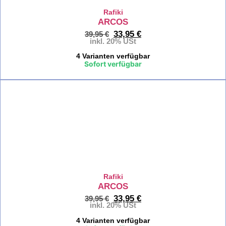
Rafiki
ARCOS
Kletter
Damen
33,95
€
39,95
€
inkl. 20% USt
La
4 Varianten verfügbar
Sofort verfügbar
Sp
Kl
Da
%
Sc
Kl
Da
Re
Chi
Rafiki
ARCOS
Kl
33,95
€
39,95
€
Da
inkl. 20% USt
4 Varianten verfügbar