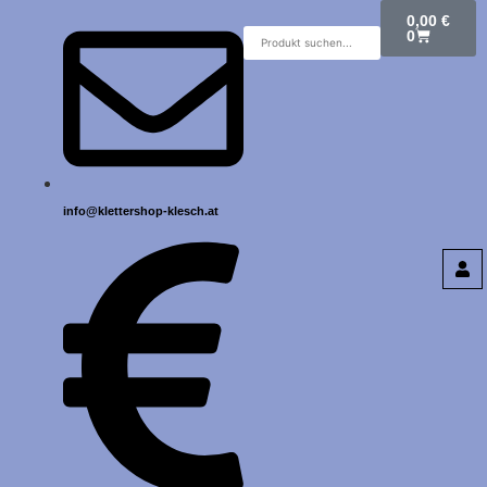
0,00
€
0
info@klettershop-klesch.at