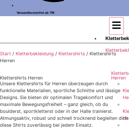
Versandkostenfrei ab 79€
Kletterbe
Kletterbek
Start
/
Kletterbekleidung
/
Klettershirts
/ Klettershirts
Herren
Kletter
Klettershirts Herren
Herren
Unsere Klettershirts für Herren überzeugen durch
funktionelle Materialien, sportliche Schnitte und lässige
Kl
Designs. Sie bieten dir optimalen Tragekomfort und
He
maximale Bewegungsfreiheit – ganz gleich, ob du
boulderst, sportkletterst oder in der Halle trainierst.
Kle
Atmungsaktiv, robust und schnell trocknend begleiten dich
He
diese Shirts zuverlässig bei jedem Einsatz.