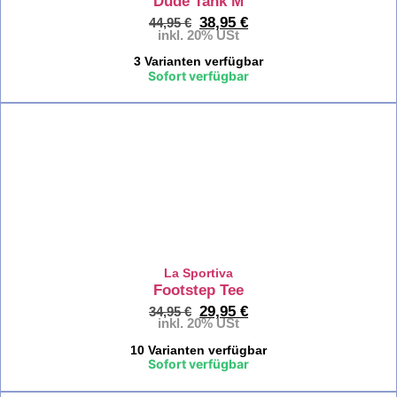
Dude Tank M
38,95
€
44,95
€
Kletteraus
inkl. 20% USt
3 Varianten verfügbar
Sofort verfügbar
Sicheru
%
Kletterb
Express
Klettern
Kletters
La Sportiva
Footstep Tee
Karabin
29,95
€
34,95
€
inkl. 20% USt
Kletter
10 Varianten verfügbar
Sofort verfügbar
Friends
Klettern