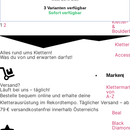
Chalk
3 Varianten verfügbar
Sofort verfügbar
Kletter-
1
2
&
Boulder
Klette
Alles rund ums Klettern!
Access
Was du von und erwarten darfst!
Marken
Versand?
Klettermar
Läuft bei uns – täglich!
von
Bestelle bequem online und erhalte deine
A-Z
Kletterausrüstung im Rekordtempo. Täglicher Versand – ab
79 € versandkostenfrei innerhalb Österreichs
Beal
Black
Diamon