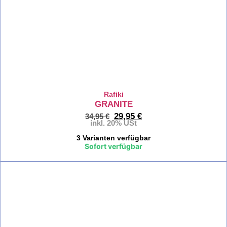
%
Seil
&
Seilro
Klem
Klett
Seilr
Rafiki
GRANITE
29,95
€
34,95
€
inkl. 20% USt
Klettersei
3 Varianten verfügbar
Sofort verfügbar
Kletterseil
%
Einfachs
Halbseil