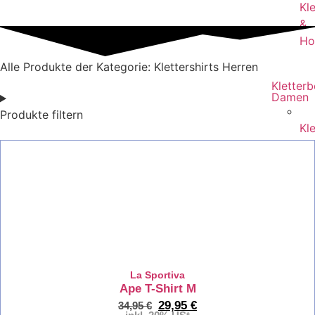
Kl
&
Ho
Alle Produkte der Kategorie: Klettershirts Herren
Kletter
Damen
Produkte filtern
Kl
Da
%
Kle
Da
Kl
&
Ho
La Sportiva
Ape T-Shirt M
29,95
€
34,95
€
Kletter