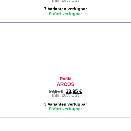
inkl. 20% USt
Kinder
7 Varianten verfügbar
Sofort verfügbar
Kl
Ki
%
Kle
Ki
Kletter
Kl
Rafiki
He
ARCOS
33,95
€
39,95
€
Kl
inkl. 20% USt
Da
3 Varianten verfügbar
Sofort verfügbar
Klettersc
%