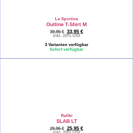
Zwilling
La Sportiva
Outline T-Shirt M
Seils
33,95
€
39,95
€
&
inkl. 20% USt
Ruck
3 Varianten verfügbar
Sofort verfügbar
Band
&
Reep
%
Kletterzu
Kletterzub
Rafiki
Chalkb
SLAB LT
25,95
€
29,95
€
inkl. 20% USt