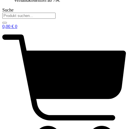
Versandkostenfrei ab 79€
Suche
0,00
€
0