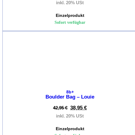
Approac
inkl. 20% USt
Einzelprodukt
Klettergu
Sofort verfügbar
Klettergurt
%
Kletterg
Herren
Kletterg
Damen
8b+
Kletterg
Boulder Bag – Louie
Kinder
38,95
€
42,95
€
inkl. 20% USt
Klettera
Einzelprodukt
Kletterausr