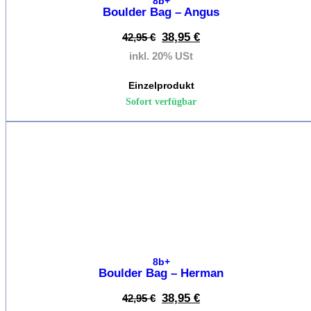
8b+
Ch
Boulder Bag – Angus
Kl
D
38,95
€
42,95
€
inkl. 20% USt
Kletters
Kinder
Einzelprodukt
L
Sofort verfügbar
Sp
Kl
K
%
S
Kl
K
R
Ch
Kl
K
8b+
Boulder Bag – Herman
Zustieg
38,95
€
42,95
€
/