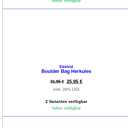
Sofort verfügbar
%
Sicheru
Kletterbr
Express
Klettern
Kletterst
Edelrid
Boulder Bag Herkules
Karabin
25,95
€
31,95
€
Kletter
inkl. 20% USt
Friends
2 Varianten verfügbar
Klettern
Sofort verfügbar
Seil
&
Seilr
%