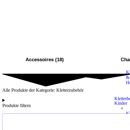
&
H
Kletterb
Damen
Kl
D
Kl
Accessoires (18)
Chal
D
Kl
&
H
Alle Produkte der Kategorie: Kletterzubehör
Kletterb
Kinder
Produkte filtern
Kl
K
%
Kl