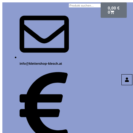
0,00
€
0
info@klettershop-klesch.at