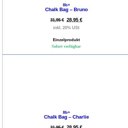
8b+
Klette
Chalk Bag – Bruno
Access
28,95
€
31,95
€
inkl. 20% USt
Marken
Einzelprodukt
Sofort verfügbar
Klettermar
von
A-Z
%
Beal
Black
Diamon
Edelrid
8b+
Kletterre
Chalk Bag – Charlie
La
28,95
€
31,95
€