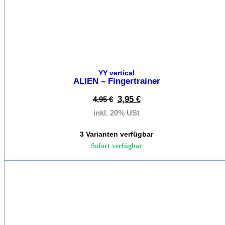
K
Kletter
K
H
YY vertical
K
ALIEN – Fingertrainer
D
3,95
€
4,95
€
inkl. 20% USt
Kletters
3 Varianten verfügbar
Klettersch
Sofort verfügbar
%
Kletters
Herren
L
Sp
Kl