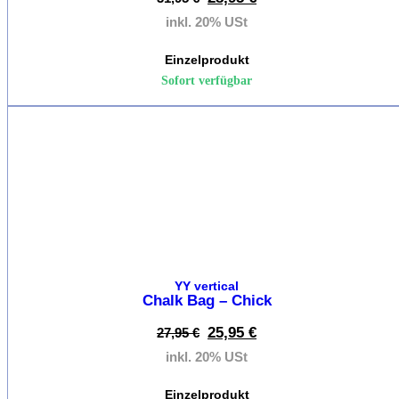
Sportiva
inkl. 20% USt
Mammu
Einzelprodukt
Sofort verfügbar
Petzl
Rafiki
%
Red
Chili
Scarpa
Wild
Country
YY vertical
YY
Chalk Bag – Chick
vertical
25,95
€
27,95
€
inkl. 20% USt
Einzelprodukt