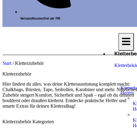
Versandkostenfrei ab 79€
Kletterb
Start
/ Kletterzubehör
Kletterbekl
Kletterzubehör
Hier findest du alles, was deine Kletterausrüstung komplett macht:
Kletterb
Chalkbags, Bürsten, Tape, Seilrollen, Karabiner und mehr. Nützliches
Herren
Zubehör steigert Komfort, Sicherheit und Spaß – egal ob du drinnen
boulderst oder draußen kletterst. Entdecke praktische Helfer und
Kl
smarte Extras für deinen Kletteralltag!
H
Kl
Kletterzubehör Kategorien
H
Kl