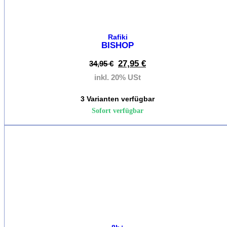
H
S
Kl
Rafiki
H
BISHOP
R
27,95
€
34,95
€
Ch
Kl
inkl. 20% USt
H
3 Varianten verfügbar
Sofort verfügbar
Kletters
Damen
L
%
Sp
Kl
D
S
Kl
D
R