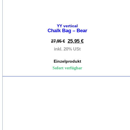
&
Ruck
Band
&
YY vertical
Reep
Chalk Bag – Bear
25,95
€
27,95
€
inkl. 20% USt
Kletterz
Einzelprodukt
Kletterzub
Sofort verfügbar
Chalkba
%
Chalk
Kletter-
&
Boulder