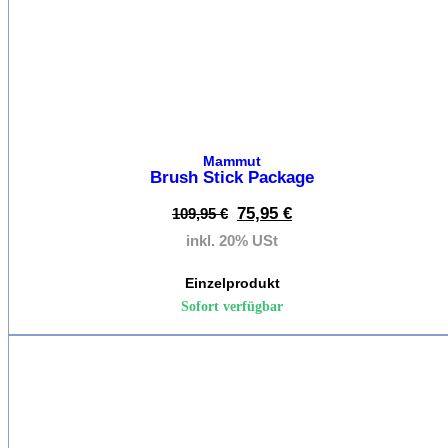
Klem
Klet
Seilr
Mammut
Kletterse
Brush Stick Package
Kletterseile
75,95
€
109,95
€
inkl. 20% USt
Einzelprodukt
Einfachs
Sofort verfügbar
Halbseil
%
Zwilling
Seils