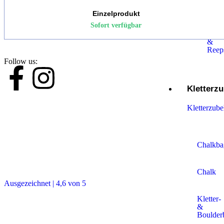
&
Einzelprodukt
Ruck
Sofort verfügbar
Band
&
Reep
Follow us:
Kletterz
Kletterzub
Chalkba
Chalk
Ausgezeichnet | 4,6 von 5
Kletter-
&
Boulder