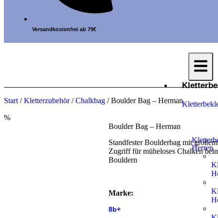
Versandkostenfrei ab 79€
Kletterb
Start
/
Kletterzubehör
/
Chalkbag
/ Boulder Bag – Herman
Kletterbekl
%
Boulder Bag – Herman
Kletterb
Standfester Boulderbag mit großem
Herren
Zugriff für müheloses Chalken bei
Bouldern
Kl
H
Kl
Marke:
H
8b+
Kl