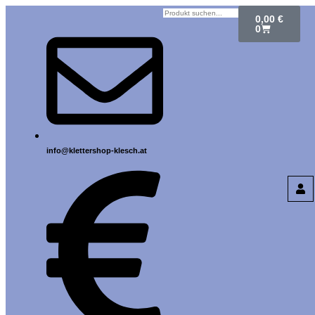
0,00
€
0
info@klettershop-klesch.at