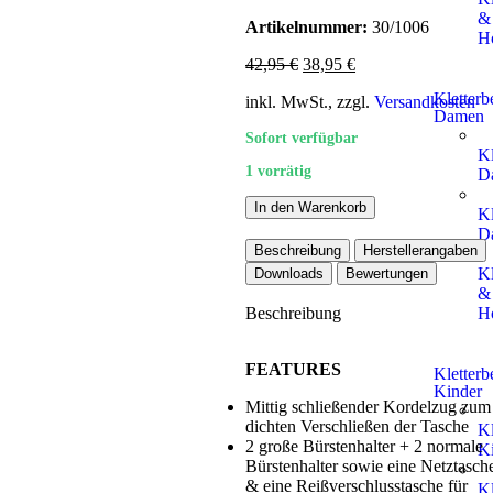
&
Artikelnummer:
30/1006
H
42,95
€
38,95
€
Kletterb
inkl. MwSt., zzgl.
Versandkosten
Damen
Sofort verfügbar
Kl
1 vorrätig
D
In den Warenkorb
Kl
D
Beschreibung
Herstellerangaben
Kl
Downloads
Bewertungen
&
H
Beschreibung
FEATURES
Kletterb
Kinder
Mittig schließender Kordelzug zum
dichten Verschließen der Tasche
Kl
2 große Bürstenhalter + 2 normale
K
Bürstenhalter sowie eine Netztasch
& eine Reißverschlusstasche für
Kl