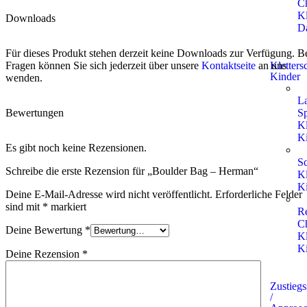
Ch
Kl
Downloads
D
Für dieses Produkt stehen derzeit keine Downloads zur Verfügung. B
Kletters
Fragen können Sie sich jederzeit über unsere
Kontaktseite
an uns
Kinder
wenden.
L
Sp
Bewertungen
Kl
K
Es gibt noch keine Rezensionen.
S
Schreibe die erste Rezension für „Boulder Bag – Herman“
Kl
K
Deine E-Mail-Adresse wird nicht veröffentlicht.
Erforderliche Felder
sind mit
*
markiert
R
Ch
Deine Bewertung
*
Kl
K
Deine Rezension
*
Zustieg
/