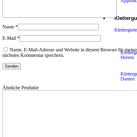
Approac
Klettergu
Name
*
Klettergurt
E-Mail
*
Name, E-Mail-Adresse und Website in diesem Browser für meine
Kletterg
nächsten Kommentar speichern.
Herren
Kletterg
Damen
Ähnliche Produkte
Kletterg
%
Kinder
Klettera
Kletterausr