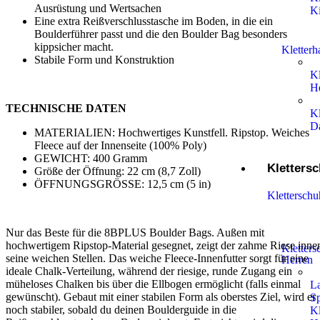
Ausrüstung und Wertsachen
K
Eine extra Reißverschlusstasche im Boden, in die ein
Boulderführer passt und die den Boulder Bag besonders
kippsicher macht.
Kletter
Stabile Form und Konstruktion
K
H
TECHNISCHE DATEN
K
D
MATERIALIEN: Hochwertiges Kunstfell. Ripstop. Weiches
Fleece auf der Innenseite (100% Poly)
GEWICHT: 400 Gramm
Kletters
Größe der Öffnung: 22 cm (8,7 Zoll)
ÖFFNUNGSGRÖSSE: 12,5 cm (5 in)
Klettersch
Nur das Beste für die 8BPLUS Boulder Bags. Außen mit
hochwertigem Ripstop-Material gesegnet, zeigt der zahme Riese inne
Kletters
seine weichen Stellen. Das weiche Fleece-Innenfutter sorgt für eine
Herren
ideale Chalk-Verteilung, während der riesige, runde Zugang ein
müheloses Chalken bis über die Ellbogen ermöglicht (falls einmal
L
gewünscht). Gebaut mit einer stabilen Form als oberstes Ziel, wird er
Sp
noch stabiler, sobald du deinen Boulderguide in die
Kl