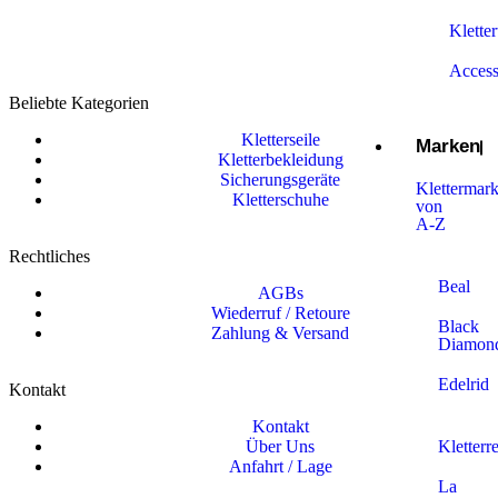
Klette
Access
Beliebte Kategorien
Kletterseile
Marken
Kletterbekleidung
Sicherungsgeräte
Klettermar
Kletterschuhe
von
A-Z
Rechtliches
Beal
AGBs
Wiederruf / Retoure
Black
Zahlung & Versand
Diamon
Edelrid
Kontakt
Kontakt
Kletterre
Über Uns
Anfahrt / Lage
La