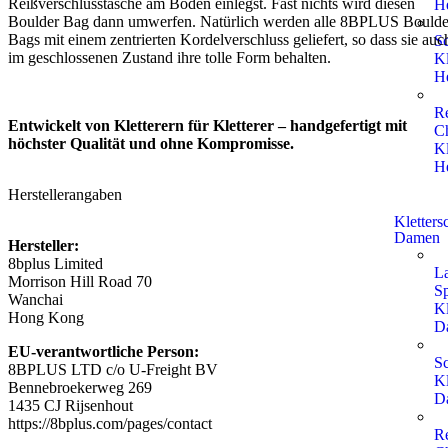
Reißverschlusstasche am Boden einlegst. Fast nichts wird diesen
H
Boulder Bag dann umwerfen. Natürlich werden alle 8BPLUS Boulde
Bags mit einem zentrierten Kordelverschluss geliefert, so dass sie auc
S
im geschlossenen Zustand ihre tolle Form behalten.
Kl
H
R
Entwickelt von Kletterern für Kletterer – handgefertigt mit
Ch
höchster Qualität und ohne Kompromisse.
Kl
H
Herstellerangaben
Kletters
Damen
Hersteller:
8bplus Limited
L
Morrison Hill Road 70
Sp
Wanchai
Kl
Hong Kong
D
EU-verantwortliche Person:
S
8BPLUS LTD c/o U-Freight BV
Kl
Bennebroekerweg 269
D
1435 CJ Rijsenhout
https://8bplus.com/pages/contact
R