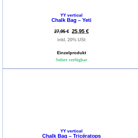
YY vertical
Chalk Bag – Yeti
Sicheru
25,95
€
27,95
€
Kletterbr
inkl. 20% USt
Express
Einzelprodukt
Klettern
Sofort verfügbar
Kletterst
%
Karabin
Kletter
Friends
Klettern
Seil
&
YY vertical
Seilr
Chalk Bag – Tricératops