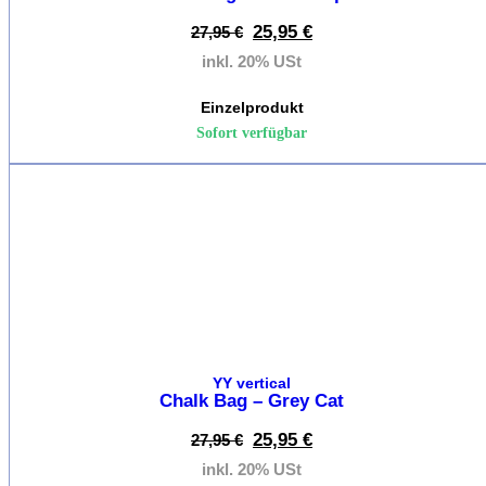
Klem
25,95
€
27,95
€
inkl. 20% USt
Klet
Seilr
Einzelprodukt
Sofort verfügbar
Kletterse
%
Kletterseile
Einfachs
Halbseil
YY vertical
Chalk Bag – Grey Cat
Zwilling
25,95
€
27,95
€
inkl. 20% USt
Seils