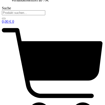
Versandkostenfrei ab 79€
Suche
0,00
€
0