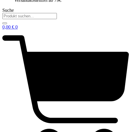
Versandkostenfrei ab 79€
Suche
0,00
€
0