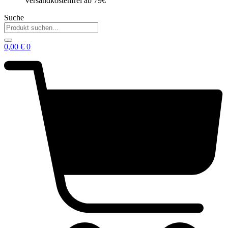
Versandkostenfrei ab 79€
Suche
0,00
€
0