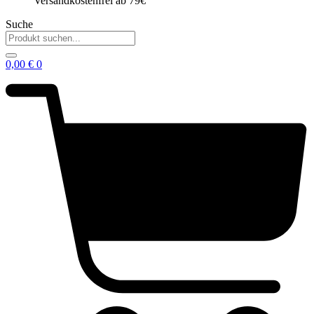
Versandkostenfrei ab 79€
Suche
0,00
€
0