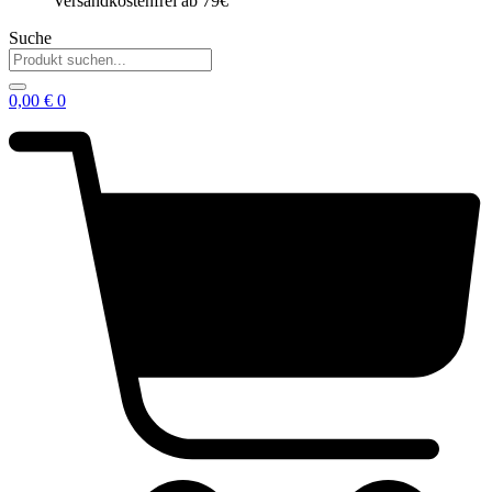
Versandkostenfrei ab 79€
Suche
0,00
€
0