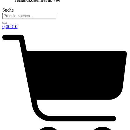
Versandkostenfrei ab 79€
Suche
0,00
€
0