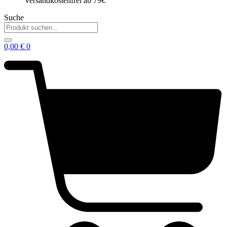
Versandkostenfrei ab 79€
Suche
0,00
€
0