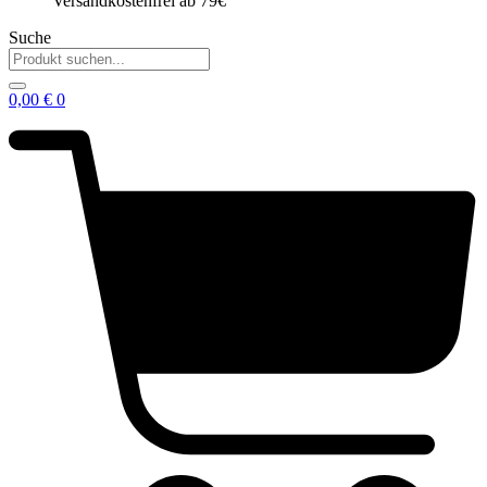
Versandkostenfrei ab 79€
Suche
0,00
€
0