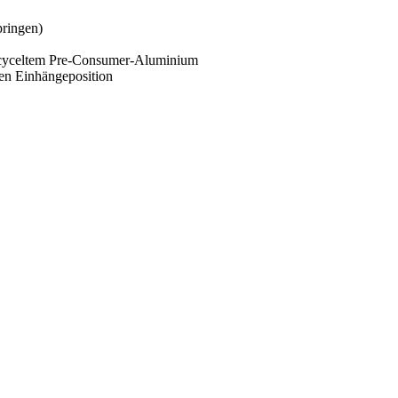
pringen)
recyceltem Pre-Consumer-Aluminium
alen Einhängeposition