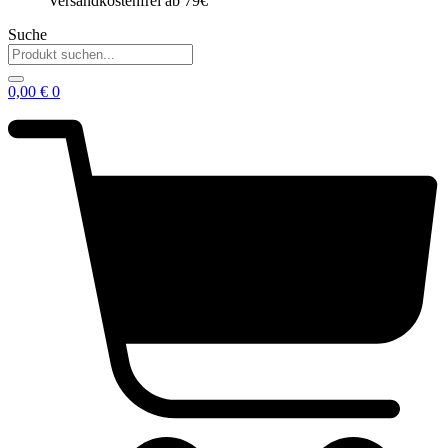
Versandkostenfrei ab 79€
Suche
0,00
€
0