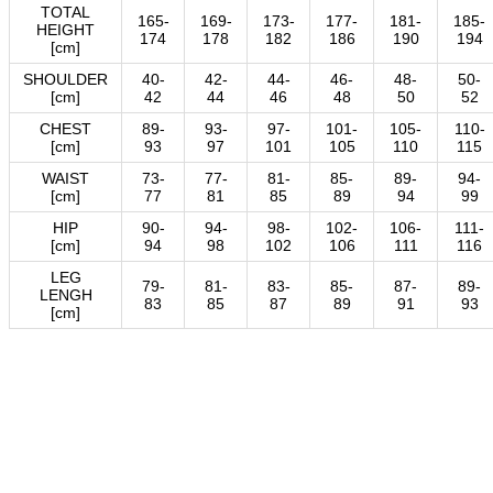
TOTAL
165-
169-
173-
177-
181-
185-
HEIGHT
174
178
182
186
190
194
[cm]
SHOULDER
40-
42-
44-
46-
48-
50-
[cm]
42
44
46
48
50
52
CHEST
89-
93-
97-
101-
105-
110-
[cm]
93
97
101
105
110
115
WAIST
73-
77-
81-
85-
89-
94-
[cm]
77
81
85
89
94
99
HIP
90-
94-
98-
102-
106-
111-
[cm]
94
98
102
106
111
116
LEG
79-
81-
83-
85-
87-
89-
LENGH
83
85
87
89
91
93
[cm]