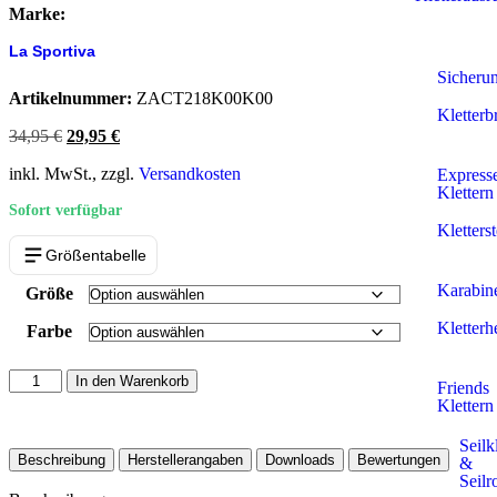
Marke:
La Sportiva
Sicheru
Artikelnummer:
ZACT218K00K00
Kletterbr
34,95
€
29,95
€
inkl. MwSt., zzgl.
Versandkosten
Express
Klettern
Sofort verfügbar
Kletterst
Größentabelle
Karabin
Größe
Kletter
Farbe
In den Warenkorb
Friends
Klettern
Seil
Beschreibung
Herstellerangaben
Downloads
Bewertungen
&
Seilr