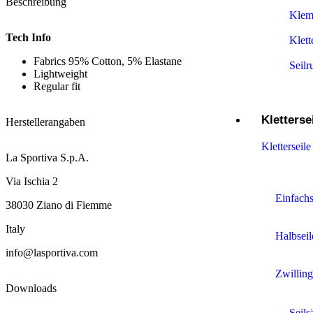
Beschreibung
Klem
Tech Info
Klet
Fabrics 95% Cotton, 5% Elastane
Seilr
Lightweight
Regular fit
Kletterse
Herstellerangaben
Kletterseile
La Sportiva S.p.A.
Via Ischia 2
Einfachs
38030 Ziano di Fiemme
Italy
Halbseil
info@lasportiva.com
Zwilling
Downloads
Seils