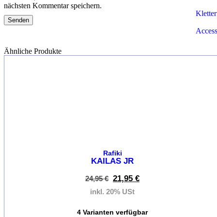
nächsten Kommentar speichern.
Klette
Access
Ähnliche Produkte
Marken
%
Klettermar
von
A-Z
Beal
Black
Diamon
Rafiki
KAILAS JR
Edelrid
21,95
€
24,95
€
inkl. 20% USt
Kletterre
La
4 Varianten verfügbar