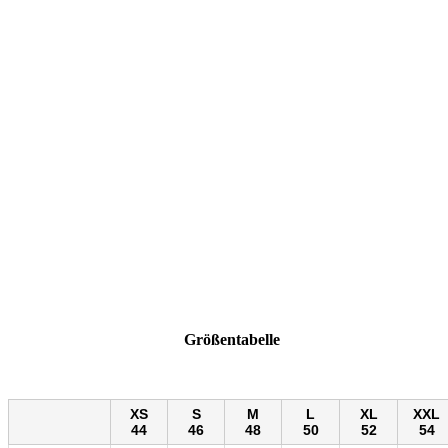
Größentabelle
XS
S
M
L
XL
XXL
44
46
48
50
52
54