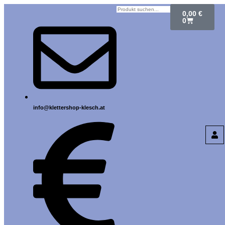
0,00
€
0
info@klettershop-klesch.at