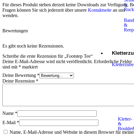
&
Für dieses Produkt stehen derzeit keine Downloads zur Verfügung. B
Ruck
Fragen können Sie sich jederzeit über unsere
Kontaktseite
an uns
wenden.
Band
&
Reep
Bewertungen
Es gibt noch keine Rezensionen.
Kletterz
Schreibe die erste Rezension für „Footstep Tee“
Deine E-Mail-Adresse wird nicht veröffentlicht.
Erforderliche Felder
Kletterzub
sind mit
*
markiert
Deine Bewertung
*
Deine Rezension
*
Chalkba
Chalk
Name
*
Kletter-
E-Mail
*
&
Boulder
Name, E-Mail-Adresse und Website in diesem Browser für meine