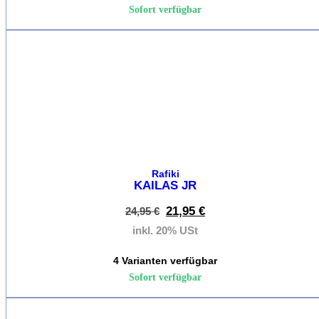
Sportiva
Sofort verfügbar
Mammu
%
Petzl
Rafiki
Red
Chili
Scarpa
Rafiki
KAILAS JR
Wild
Country
21,95
€
24,95
€
inkl. 20% USt
YY
vertical
4 Varianten verfügbar
Sofort verfügbar
%