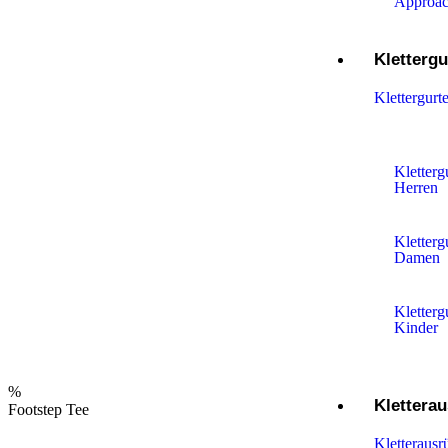
Approac
Klettergu
Klettergurt
Kletterg
Herren
Kletterg
Damen
Kletterg
Kinder
%
Klettera
Footstep Tee
Kletterausr