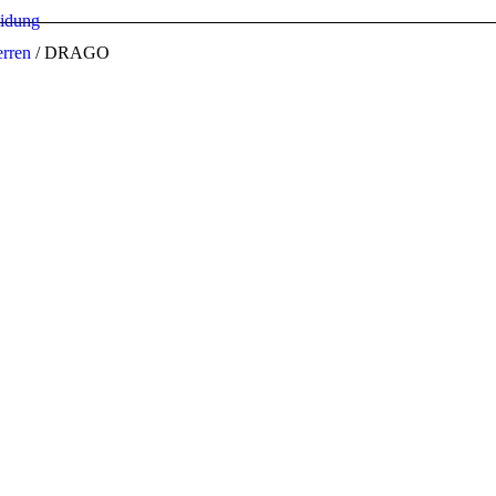
eidung
erren
/ DRAGO