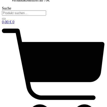
Versandkostenfrei ab 79€
Suche
0,00
€
0